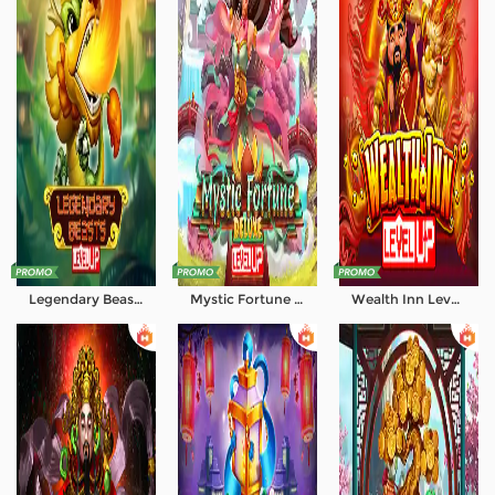
Legendary Beasts Level UP
Mystic Fortune Deluxe Level UP
Wealth Inn Level UP