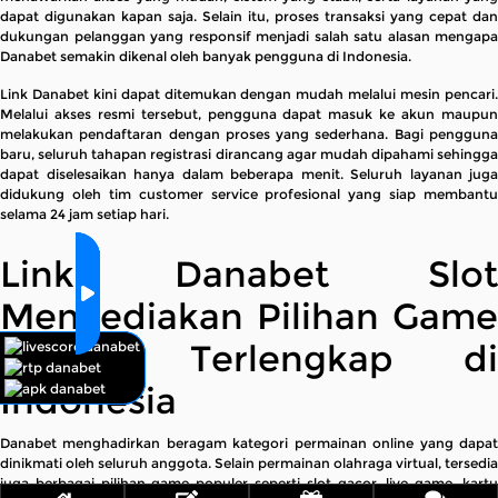
dapat digunakan kapan saja. Selain itu, proses transaksi yang cepat dan
dukungan pelanggan yang responsif menjadi salah satu alasan mengapa
Danabet semakin dikenal oleh banyak pengguna di Indonesia.
Link Danabet kini dapat ditemukan dengan mudah melalui mesin pencari.
Melalui akses resmi tersebut, pengguna dapat masuk ke akun maupun
melakukan pendaftaran dengan proses yang sederhana. Bagi pengguna
baru, seluruh tahapan registrasi dirancang agar mudah dipahami sehingga
dapat diselesaikan hanya dalam beberapa menit. Seluruh layanan juga
didukung oleh tim customer service profesional yang siap membantu
selama 24 jam setiap hari.
Link Danabet Slot
Menyediakan Pilihan Game
Online Terlengkap di
Indonesia
Danabet menghadirkan beragam kategori permainan online yang dapat
dinikmati oleh seluruh anggota. Selain permainan olahraga virtual, tersedia
juga berbagai pilihan game populer seperti slot gacor, live game, kartu