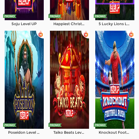
Soju Level UP
Happiest Christmas Tree Level UP
5 Lucky Lions Level UP
Poseidon Level UP
Taiko Beats Level UP
Knockout Football Rush Level UP