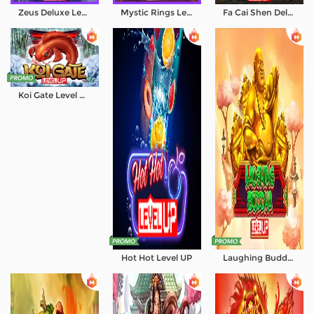
Zeus Deluxe Level UP
Mystic Rings Level UP
Fa Cai Shen Deluxe Level UP
Referral
Promosi
Hubungi Kami
Koi Gate Level UP
Live Chat
Pengaduan Customer
Pilih Bahasa:
MASUK
DAFTAR
Hot Hot Level UP
Laughing Buddha Level UP
&copy; DANABET : Situs Resmi Danabet Slot
Gacor Online Terpercaya. Hak Cipta Dilindungi.