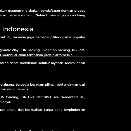
e akun maupun melakukan pendaftaran dengan proses
dalam beberapa menit. Seluruh layanan juga didukung
 Indonesia
rtual, tersedia juga berbagai pilihan game populer
matic Play, ION Gaming, Evolution Gaming, PG Soft,
lu membuat akun tambahan pada platform lain.
tetap dapat menikmati seluruh layanan secara lancar
ahraga, tersedia beragam pilihan pertandingan dari
rmain yang menarik.
ON Gaming, IDN Live, dan SBO Live. Sementara itu,
ainnya.
n, aman, dan berkualitas tanpa perlu berpindah ke