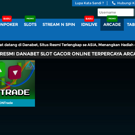
Lupa Kata Sandi ?
Hubungi K
BARU
BARU
PROMO
PROMO
DNPOKER
SLOTS
STREAM N SPIN
IDNLIVE
ARCADE
TAB
datang di Danabet, Situs Resmi Terlengkap se ASIA, Menangkan Hadiah da
S RESMI DANABET SLOT GACOR ONLINE TERPERCAYA AR
DNTrade