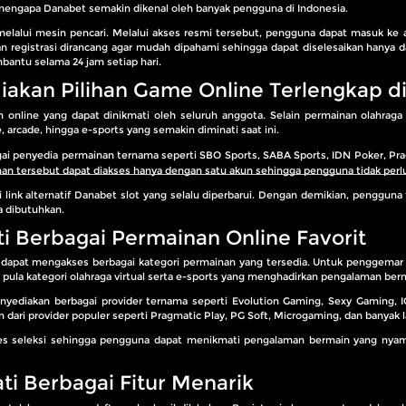
 mengapa Danabet semakin dikenal oleh banyak pengguna di Indonesia.
elalui mesin pencari. Melalui akses resmi tersebut, pengguna dapat masuk k
n registrasi dirancang agar mudah dipahami sehingga dapat diselesaikan hanya 
bantu selama 24 jam setiap hari.
iakan Pilihan Game Online Terlengkap di
nline yang dapat dinikmati oleh seluruh anggota. Selain permainan olahraga vi
ne, arcade, hingga e-sports yang semakin diminati saat ini.
i penyedia permainan ternama seperti SBO Sports, SABA Sports, IDN Poker, Prag
nan tersebut dapat diakses hanya dengan satu akun sehingga pengguna tidak per
link alternatif Danabet slot yang selalu diperbarui. Dengan demikian, pengguna 
a dibutuhkan.
i Berbagai Permainan Online Favorit
dapat mengakses berbagai kategori permainan yang tersedia. Untuk penggemar ol
dia pula kategori olahraga virtual serta e-sports yang menghadirkan pengalaman be
ediakan berbagai provider ternama seperti Evolution Gaming, Sexy Gaming, I
 dari provider populer seperti Pragmatic Play, PG Soft, Microgaming, dan banyak l
es seleksi sehingga pengguna dapat menikmati pengalaman bermain yang nyama
ti Berbagai Fitur Menarik